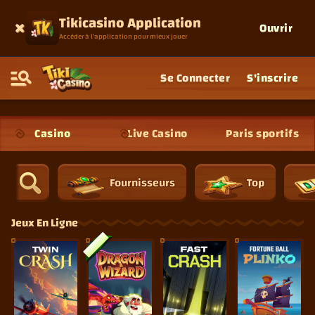
Tikicasino Application
Ouvrir
Accéder à l'application pour mieux jouer
Se Connecter
S'inscrire
Casino
Live Casino
Paris sportifs
Fournisseurs
Top
Jeux En Ligne
Nouveau
Twin Crash
Dragon & Wizard
Fast Crash
FB Plinko