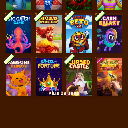
Nouveau
Nouveau
Nouveau
Nouveau
Big Catch
Hercules: Sports Legend
Super Beto Crash
Cash Galaxy
Nouveau
Nouveau
Pawsome Plinko
Wheel of Fortune
Cursed Castle
Bandidos Bang!
Plus De Jeux