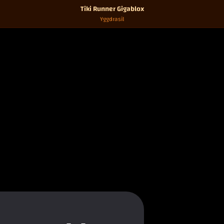
Tiki Runner Gigablox
Yggdrasil