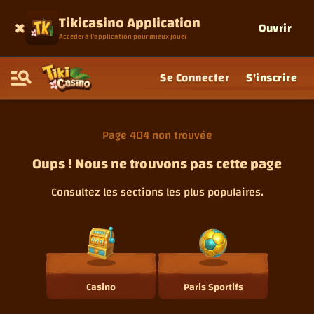
Tikicasino Application
Ouvrir
Accéder à l'application pour mieux jouer
Se Connecter
S'inscrire
Page 404 non trouvée
Oups ! Nous ne trouvons pas cette page
Consultez les sections les plus populaires.
Casino
Paris Sportifs