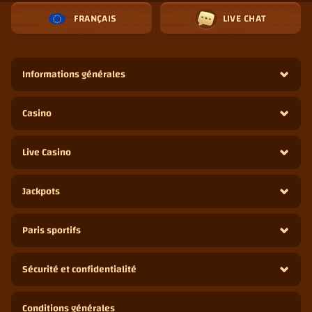
FRANÇAIS
LIVE CHAT
Informations générales
Casino
Live Casino
Jackpots
Paris sportifs
Sécurité et confidentialité
Conditions générales