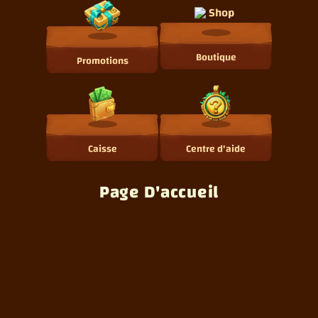
Boutique
Promotions
Caisse
Centre d'aide
Page D'accueil