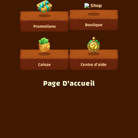
Boutique
Promotions
Caisse
Centre d'aide
Page D'accueil