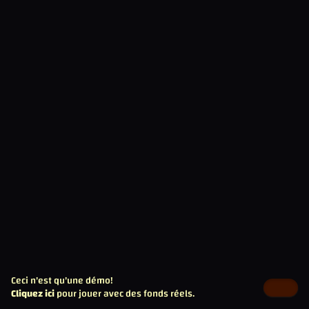
Ceci n'est qu'une démo!
Cliquez ici
pour jouer avec des fonds réels.