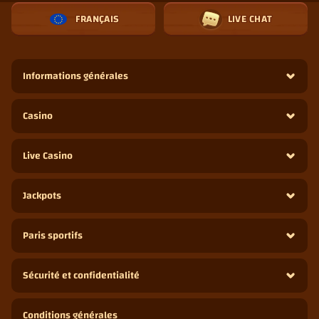
FRANÇAIS
LIVE CHAT
Informations générales
Casino
Live Casino
Jackpots
Paris sportifs
Sécurité et confidentialité
Conditions générales