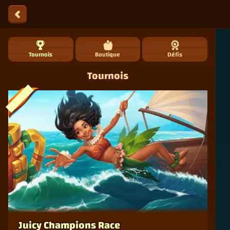
Tournois
Boutique
Défis
Tournois
Casino
Juicy Champions Race